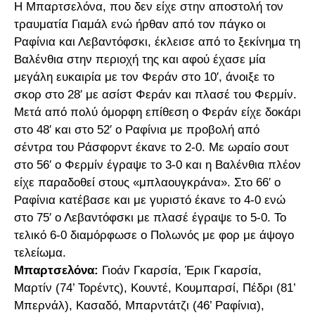
Η Μπαρτσελόνα, που δεν είχε στην αποστολή τον
τραυματία Γιαμάλ ενώ ήρθαν από τον πάγκο οι
Ραφίνια και Λεβαντόφσκι, έκλεισε από το ξεκίνημα τη
Βαλένθια στην περιοχή της και αφού έχασε μία
μεγάλη ευκαιρία με τον Φεράν στο 10′, άνοιξε το
σκορ στο 28′ με ασίστ Φεράν και πλασέ του Φερμίν.
Μετά από πολύ όμορφη επίθεση ο Φεράν είχε δοκάρι
στο 48′ και στο 52′ ο Ραφίνια με προβολή από
σέντρα του Ράσφορντ έκανε το 2-0. Με ωραίο σουτ
στο 56′ ο Φερμίν έγραψε το 3-0 και η Βαλένθια πλέον
είχε παραδοθεί στους «μπλαουγκράνα». Στο 66′ ο
Ραφίνια κατέβασε και με γυριστό έκανε το 4-0 ενώ
στο 75′ ο Λεβαντόφσκι με πλασέ έγραψε το 5-0. Το
τελικό 6-0 διαμόρφωσε ο Πολωνός με φορ με άψογο
τελείωμα.
Μπαρτσελόνα:
Γιοάν Γκαρσία, Έρικ Γκαρσία,
Μαρτίν (74’ Τορέντς), Κουντέ, Κουμπαρσί, Πέδρι (81’
Μπερνάλ), Κασαδό, Μπαρντάτζι (46’ Ραφίνια),