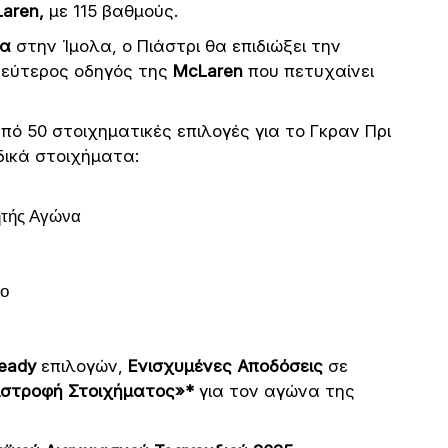
aren,
με 115 βαθμούς.
ια
στην Ίμολα, ο Πιάστρι θα επιδιώξει την
 δεύτερος οδηγός της
McLaren
που πετυχαίνει
ό 50 στοιχηματικές επιλογές για το Γκραν Πρι
δικά στοιχήματα:
ητής Αγώνα
ρο
Ready
επιλογών,
Ενισχυμένες Αποδόσεις
σε
ιστροφή Στοιχήματος»*
για τον αγώνα της