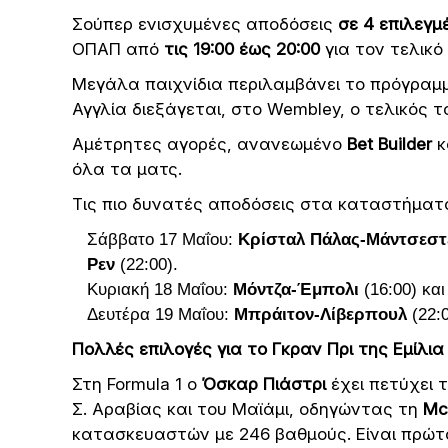
Σούπερ ενισχυμένες αποδόσεις
σε 4 επιλεγμ
ΟΠΑΠ από
τις 19:00 έως 20:00
για τον τελικ
Μεγάλα παιχνίδια περιλαμβάνει το πρόγρα
Αγγλία διεξάγεται, στο Wembley, ο τελικός 
Αμέτρητες αγορές, ανανεωμένο
Bet Builder
κ
όλα τα ματς.
Τις πιο δυνατές αποδόσεις στα καταστήματ
Σάββατο 17 Μαΐου:
Κρίσταλ Πάλας-Μάντσεστε
Ρεν
(22:00).
Κυριακή 18 Μαΐου:
Μόντζα-Έμπολι
(16:00) κα
Δευτέρα 19 Μαΐου:
Μπράιτον-Λίβερπουλ
(22:
Πολλές επιλογές για το Γκραν Πρι της Εμίλια
Στη Formula 1 ο
Όσκαρ Πιάστρι
έχει πετύχει τ
Σ. Αραβίας και του Μαϊάμι, οδηγώντας τη
Mc
κατασκευαστών με 246 βαθμούς. Είναι πρώτ