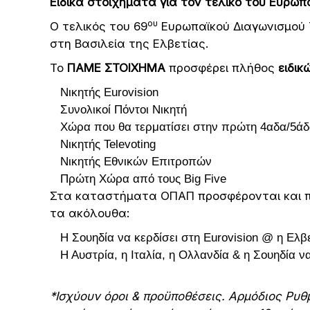
Ειδικά στοιχήματα για τον τελικό του Ευρωπ
ου
Ο τελικός του 69
Ευρωπαϊκού Διαγωνισμού 
στη Βασιλεία της Ελβετίας.
Το
ΠΑΜΕ ΣΤΟΙΧΗΜΑ
προσφέρει πλήθος
ειδι
Νικητής Eurovision
Συνολικοί Πόντοι Νικητή
Χώρα που θα τερματίσει στην πρώτη 4αδα/5ά
Νικητής Televoting
Νικητής Εθνικών Επιτροπών
Πρώτη Χώρα από τους Big Five
Στα καταστήματα ΟΠΑΠ προσφέρονται και
τα ακόλουθα:
Η Σουηδία να κερδίσει στη Eurovision @ η Ελβε
Η Αυστρία, η Ιταλία, η Ολλανδία & η Σουηδία ν
*Ισχύουν όροι & προϋποθέσεις. Αρμόδιος Ρυθ