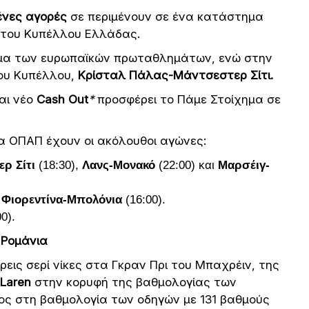
ένες αγορές
σε περιμένουν σε ένα κατάστημα
ό του Κυπέλλου Ελλάδας.
μμα των ευρωπαϊκών πρωταθλημάτων, ενώ στην
του Κυπέλλου,
Κρίσταλ Πάλας-Μάντσεστερ Σίτι.
αι νέο
Cash Out
*
προσφέρει το Πάμε Στοίχημα σε
α ΟΠΑΠ έχουν οι ακόλουθοι αγώνες:
ρ Σίτι
(18:30),
Λανς-Μονακό
(22:00) και
Μαρσέιγ-
ι
Φιορεντίνα-Μπολόνια
(16:00).
00).
 Ρομάνια
ρεις σερί νίκες στα Γκραν Πρι του Μπαχρέιν, της
Laren
στην κορυφή της βαθμολογίας των
ος στη βαθμολογία των οδηγών με 131 βαθμούς