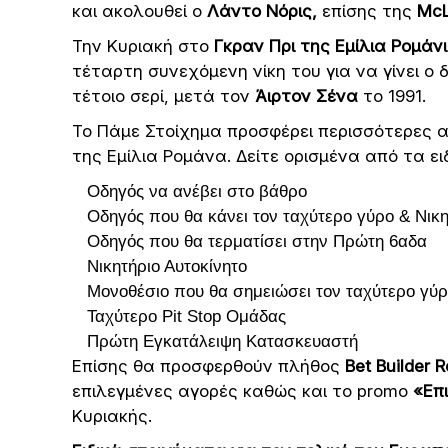
και ακολουθεί ο
Λάντο Νόρις,
επίσης της
McL
Την Κυριακή στο
Γκραν Πρι της Εμίλια Ρομάν
τέταρτη συνεχόμενη νίκη του για να γίνει ο
τέτοιο σερί, μετά τον
Άιρτον Σένα
το 1991.
Το Πάμε Στοίχημα προσφέρει περισσότερες απ
της Εμίλια Ρομάνα. Δείτε ορισμένα από τα ει
Οδηγός να ανέβει στο βάθρο
Οδηγός που θα κάνει τον ταχύτερο γύρο & Νικ
Οδηγός που θα τερματίσει στην Πρώτη 6αδα
Νικητήριο Αυτοκίνητο
Μονοθέσιο που θα σημειώσει τον ταχύτερο γύ
Ταχύτερο Pit Stop Ομάδας
Πρώτη Εγκατάλειψη Κατασκευαστή
Επίσης θα προσφερθούν πλήθος
Bet Builder 
επιλεγμένες αγορές καθώς και το promo
«Επ
Κυριακής.