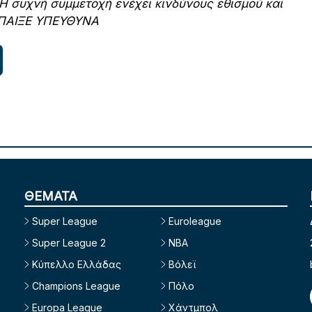
 Η συχνή συμμετοχή ενέχει κινδύνους εθισμού και
4 ΠΑΙΞΕ ΥΠΕΥΘΥΝΑ
ΘΕΜΑΤΑ
Super League
Euroleague
Super League 2
NBA
Κύπελλο Ελλάδας
Βόλεϊ
Champions League
Πόλο
Europa League
Χάντμπολ