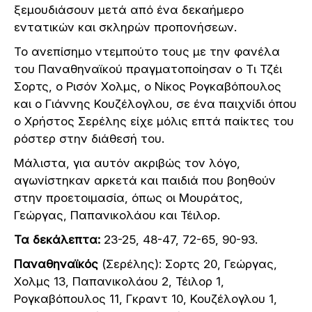
ξεμουδιάσουν μετά από ένα δεκαήμερο
εντατικών και σκληρών προπονήσεων.
Το ανεπίσημο ντεμπούτο τους με την φανέλα
του Παναθηναϊκού πραγματοποίησαν ο Τι Τζέι
Σορτς, ο Ρισόν Χολμς, ο Νίκος Ρογκαβόπουλος
και ο Γιάννης Κουζέλογλου, σε ένα παιχνίδι όπου
ο Χρήστος Σερέλης είχε μόλις επτά παίκτες του
ρόστερ στην διάθεσή του.
Μάλιστα, για αυτόν ακριβώς τον λόγο,
αγωνίστηκαν αρκετά και παιδιά που βοηθούν
στην προετοιμασία, όπως οι Μουράτος,
Γεώργας, Παπανικολάου και Τέιλορ.
Τα δεκάλεπτα:
23-25, 48-47, 72-65, 90-93.
Παναθηναϊκός
(Σερέλης): Σορτς 20, Γεώργας,
Χολμς 13, Παπανικολάου 2, Τέιλορ 1,
Ρογκαβόπουλος 11, Γκραντ 10, Κουζέλογλου 1,