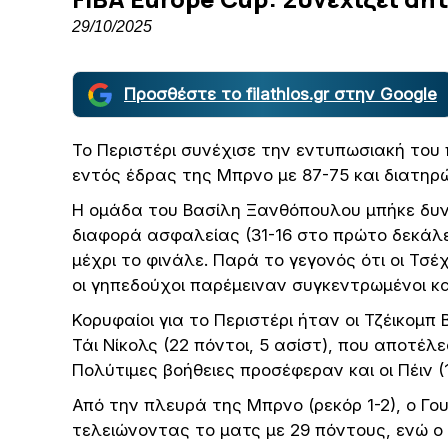
29/10/2025
Προσθέστε το filathlos.gr στην Google
Το Περιστέρι συνέχισε την εντυπωσιακή του 
εντός έδρας της Μπρνο με 87-75 και διατηρ
Η ομάδα του Βασίλη Ξανθόπουλου μπήκε δυνα
διαφορά ασφαλείας (31-16 στο πρώτο δεκάλε
μέχρι το φινάλε. Παρά το γεγονός ότι οι Τσέ
οι γηπεδούχοι παρέμειναν συγκεντρωμένοι κα
Κορυφαίοι για το Περιστέρι ήταν οι Τζέικομπ 
Τάι Νίκολς (22 πόντοι, 5 ασίστ), που αποτέ
Πολύτιμες βοήθειες προσέφεραν και οι Πέιν (12
Από την πλευρά της Μπρνο (ρεκόρ 1-2), ο Γο
τελειώνοντας το ματς με 29 πόντους, ενώ ο 