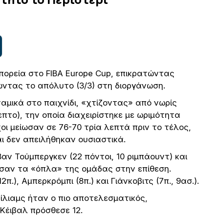
πορεία στο FIBA Europe Cup, επικρατώντας
ώντας το απόλυτο (3/3) στη διοργάνωση.
μικά στο παιχνίδι, «χτίζοντας» από νωρίς
πτο), την οποία διαχειρίστηκε με ωριμότητα
χοι μείωσαν σε 76-70 τρία λεπτά πριν το τέλος,
ι δεν απειλήθηκαν ουσιαστικά.
Βαν Τούμπεργκεν (22 πόντοι, 10 ριμπάουντ) και
λεσαν τα «όπλα» της ομάδας στην επίθεση.
π.), Αμπερκρόμπι (8π.) και Γιάνκοβιτς (7π., 9ασ.).
υίλιαμς ήταν ο πιο αποτελεσματικός,
Κέιβαλ πρόσθεσε 12.