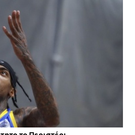
ττητο το Περιστέρι