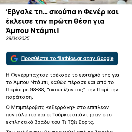
Έβγαλε τη… σκούπα η Φενέρ και
έκλεισε την πρώτη θέση για
Άμπου Ντάμπι!
29/04/2025
Προσθέστε το filathlos.gr στην Google
Η Φενέρμπαχτσε τσέκαρε το εισιτήριό της για
το Άμπου Ντάμπι, καθώς πέρασε και από το
Παρίσι με 98-88, “σκουπίζοντας” την Παρί την
παράταση.
Ο Μπιμπέροβιτς «εξερράγη» στο επιπλέον
πεντάλεπτο και οι Τούρκοι απάντησαν στο
εκπληκτικό βράδυ του Τι Τζέι Σορτς.