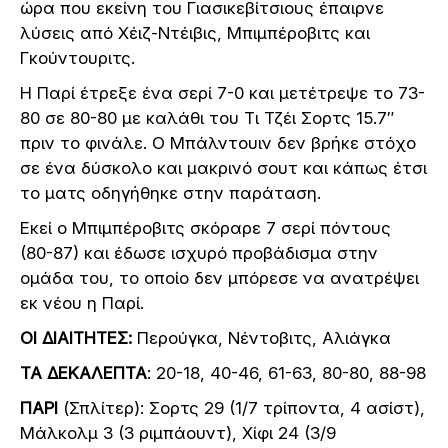
ώρα που εκείνη του Γιασικεβίτσιους έπαιρνε
λύσεις από Χέιζ-Ντέιβις, Μπιμπέροβιτς και
Γκούντουριτς.
Η Παρί έτρεξε ένα σερί 7-0 και μετέτρεψε το 73-
80 σε 80-80 με καλάθι του Τι Τζέι Σορτς 15.7″
πριν το φινάλε. Ο Μπάλντουιν δεν βρήκε στόχο
σε ένα δύσκολο και μακρινό σουτ και κάπως έτσι
το ματς οδηγήθηκε στην παράταση.
Εκεί ο Μπιμπέροβιτς σκόραρε 7 σερί πόντους
(80-87) και έδωσε ισχυρό προβάδισμα στην
ομάδα του, το οποίο δεν μπόρεσε να ανατρέψει
εκ νέου η Παρί.
ΟΙ ΔΙΑΙΤΗΤΕΣ:
Περούγκα, Νέντοβιτς, Αλιάγκα
ΤΑ ΔΕΚΑΛΕΠΤΑ
: 20-18, 40-46, 61-63, 80-80, 88-98
ΠΑΡΙ
(Σπλίτερ): Σορτς 29 (1/7 τρίποντα, 4 ασίστ),
Μάλκολμ 3 (3 ριμπάουντ), Χίφι 24 (3/9