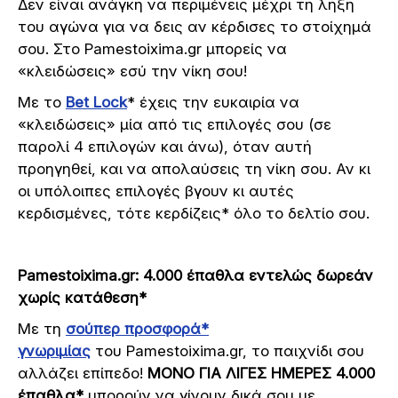
Δεν είναι ανάγκη να περιμένεις μέχρι τη λήξη
του αγώνα για να δεις αν κέρδισες το στοίχημά
σου. Στο Pamestoixima.gr μπορείς να
«κλειδώσεις» εσύ την νίκη σου!
Με το
Bet Lock
* έχεις την ευκαιρία να
«κλειδώσεις» μία από τις επιλογές σου (σε
παρολί 4 επιλογών και άνω), όταν αυτή
προηγηθεί, και να απολαύσεις τη νίκη σου. Αν κι
οι υπόλοιπες επιλογές βγουν κι αυτές
κερδισμένες, τότε κερδίζεις* όλο το δελτίο σου.
Pamestoixima.gr: 4.000 έπαθλα εντελώς δωρεάν
χωρίς κατάθεση*
Με τη
σούπερ προσφορά*
γνωριμίας
του Pamestoixima.gr, το παιχνίδι σου
αλλάζει επίπεδο!
ΜΟΝΟ ΓΙΑ ΛΙΓΕΣ ΗΜΕΡΕΣ 4.000
έπαθλα*
μπορούν να γίνουν δικά σου με