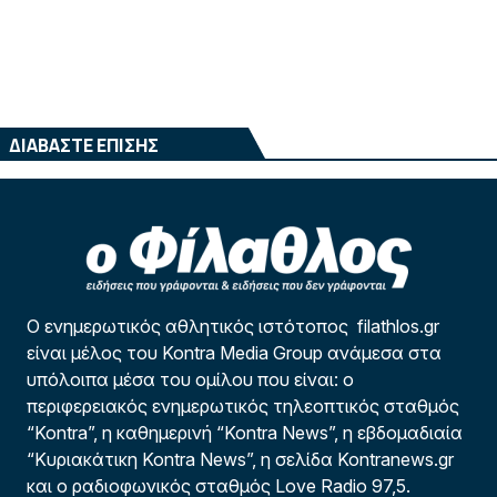
ΔΙΑΒΑΣΤΕ ΕΠΙΣΗΣ
Ο ενημερωτικός αθλητικός ιστότοπος filathlos.gr
είναι μέλος του Kontra Media Group ανάμεσα στα
υπόλοιπα μέσα του ομίλου που είναι: ο
περιφερειακός ενημερωτικός τηλεοπτικός σταθμός
“Kontra”, η καθημερινή “Kontra News”, η εβδομαδιαία
“Κυριακάτικη Kontra News”, η σελίδα Kontranews.gr
και ο ραδιοφωνικός σταθμός Love Radio 97,5.