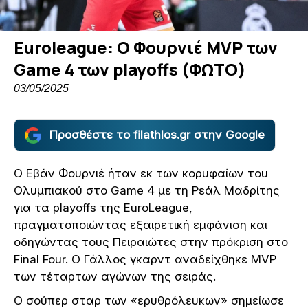
Euroleague: Ο Φουρνιέ MVP των
Game 4 των playoffs (ΦΩΤΟ)
03/05/2025
Προσθέστε το filathlos.gr στην Google
Ο Εβάν Φουρνιέ ήταν εκ των κορυφαίων του
Ολυμπιακού στο Game 4 με τη Ρεάλ Μαδρίτης
για τα playoffs της EuroLeague,
πραγματοποιώντας εξαιρετική εμφάνιση και
οδηγώντας τους Πειραιώτες στην πρόκριση στο
Final Four. Ο Γάλλος γκαρντ αναδείχθηκε MVP
των τέταρτων αγώνων της σειράς.
Ο σούπερ σταρ των «ερυθρόλευκων» σημείωσε