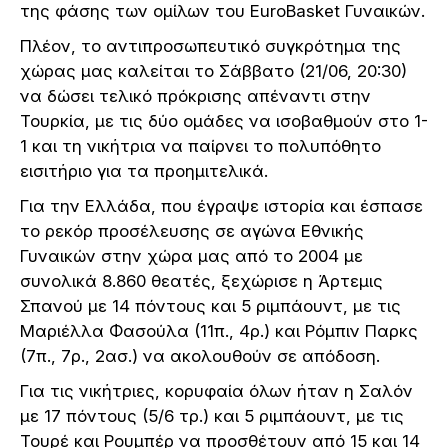
της φάσης των ομίλων του EuroBasket Γυναικών.
Πλέον, το αντιπροσωπευτικό συγκρότημα της
χώρας μας καλείται το Σάββατο (21/06, 20:30)
να δώσει τελικό πρόκρισης απέναντι στην
Τουρκία, με τις δύο ομάδες να ισοβαθμούν στο 1-
1 και τη νικήτρια να παίρνει το πολυπόθητο
εισιτήριο για τα προημιτελικά.
Για την Ελλάδα, που έγραψε ιστορία και έσπασε
το ρεκόρ προσέλευσης σε αγώνα Εθνικής
Γυναικών στην χώρα μας από το 2004 με
συνολικά 8.860 θεατές, ξεχώρισε η Άρτεμις
Σπανού με 14 πόντους και 5 ριμπάουντ, με τις
Μαριέλλα Φασούλα (11π., 4ρ.) και Ρόμπιν Παρκς
(7π., 7ρ., 2ασ.) να ακολουθούν σε απόδοση.
Για τις νικήτριες, κορυφαία όλων ήταν η Σαλόν
με 17 πόντους (5/6 τρ.) και 5 ριμπάουντ, με τις
Τουρέ και Ρουμπέρ να προσθέτουν από 15 και 14