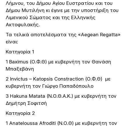
Λήμνου, του Δήμου Αγίου Ευστρατίου και του
Δήμου Μυτιλήνη κι έγινε με την υποστήριξη του
Λιμενικού Σώματος και της Ελληνικής
Ακτοφυλακής.
Τα τελικά αποτελέσματα της «Aegean Regatta»
είναι:
Κατηγορία 1
1 Baximus (Ο.Φ.Θ) με κυβερνήτη τον Θανάση
Μπαξεβάνη
2 Ιnvictus – Katopsis Constraction (Ο.Φ.Θ) με
κυβερνήτη τον Γιώργο Παπαδόπουλο
3 Hakuna Matata (Ν.Ο.Θ.Α.Κ.) με κυβερνήτη τον
Δημήτρη Σοφιτσή
Κατηγορία 2
1 Αnateloussa Afroditi (Ν.Ο.Θ) με κυβερνήτη τον