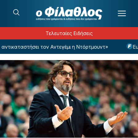
Μετάβαση στο περιεχόμενο
Τελευταίες Ειδήσεις
τικαταστήσει τον Αντεγέμι η Ντόρτμουντ»
EuroB