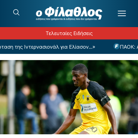
Μετάβαση στο περιεχόμενο
Τελευταίες Ειδήσεις
ση της Ιντερνασιονάλ για Ελίασον...»
ΠΑΟΚ: Από 