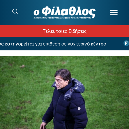
Μετάβαση στο περιεχόμενο
Τελευταίες Ειδήσεις
τηγορείται για επίθεση σε νυχτερινό κέντρο
Σε 