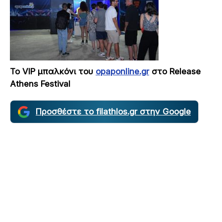
Το
VIP
μπαλκόνι του
opaponline.gr
στο
Release
Athens Festival
Προσθέστε το filathlos.gr στην Google