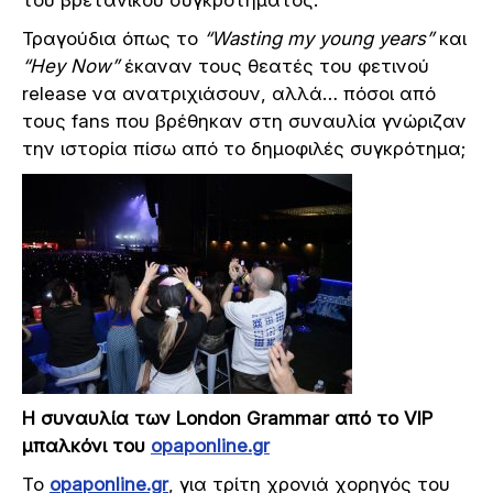
του βρετανικού συγκροτήματος.
Τραγούδια όπως το
“
Wasting
my
young
years”
και
“
Hey
Now”
έκαναν τους θεατές του φετινού
release να ανατριχιάσουν, αλλά… πόσοι από
τους fans που βρέθηκαν στη συναυλία γνώριζαν
την ιστορία πίσω από το δημοφιλές συγκρότημα;
Η συναυλία των
London
Grammar
από το
VIP
μπαλκόνι του
opaponline
.
gr
Το
opaponline.gr
, για τρίτη χρονιά χορηγός του