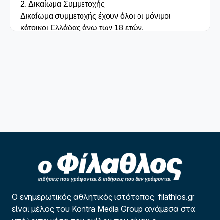
2. Δικαίωμα Συμμετοχής

Δικαίωμα συμμετοχής έχουν όλοι οι μόνιμοι 
κάτοικοι Ελλάδας άνω των 18 ετών.

Από τον διαγωνισμό εξαιρούνται οι εργαζόμενοι του 
Διοργανωτή, καθώς και οι συγγενείς πρώτου 
βαθμού αυτών.

3. Τρόπος Συμμετοχής

Για να συμμετάσχει κάποιος στον διαγωνισμό, θα 
πρέπει να:

• Επισκεφθεί τη σελίδα του διαγωνισμού στο 
filathlos.gr

• Στείλει email με τα απαραίτητα στοιχεία 
(Ονοματεπώνυμο, Ηλικία, Email)

Κάθε συμμετέχων μπορεί να λάβει μέρος μία (1) 
φορά.

Ο ενημερωτικός αθλητικός ιστότοπος filathlos.gr
4. Διάρκεια Διαγωνισμού

είναι μέλος του Kontra Media Group ανάμεσα στα
Ο διαγωνισμός ξεκινάει την 06/10/25 και λήγει την 