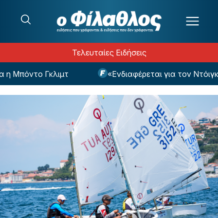
Μετάβαση στο περιεχόμενο
Τελευταίες Ειδήσεις
 Μπόντο Γκλιμτ
«Ενδιαφέρεται για τον Ντόιγκ ο