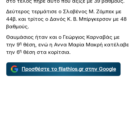
στο τέλος πήρε αυτό που άξιζε με 39 βαθμούς.
Δεύτερος τερμάτισε ο Σλοβένος Μ. Ζόμπεκ με
44β. και τρίτος ο Δανός Κ. Β. Μπίργκερσον με 48
βαθμούς.
Θαυμάσιος ήταν και ο Γεώργιος Καρναβάς με
η
την 9
θέση, ενώ η Αννα Μαρία Μακρή κατέλαβε
η
την 6
θέση στα κορίτσια.
Προσθέστε το filathlos.gr στην Google