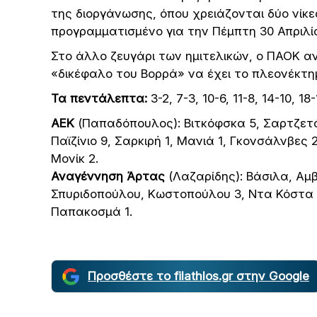
της διοργάνωσης, όπου χρειάζονται δύο νίκες
προγραμματισμένο για την Πέμπτη 30 Απριλίο
Στο άλλο ζευγάρι των ημιτελικών, ο ΠΑΟΚ αντι
«δικέφαλο του Βορρά» να έχει το πλεονέκτη
Τα πεντάλεπτα:
3-2, 7-3, 10-6, 11-8, 14-10, 18
AEK
(Παπαδόπουλος): Βιτκόφσκα 5, Σαρτζετάκ
Παϊζίνιο 9, Σαρκιρή 1, Μανιά 1, Γκονσάλνβες 
Μονίκ 2.
Αναγέννηση Άρτας
(Λαζαρίδης): Βάσιλα, Αμβ
Σπυριδοπούλου, Κωστοπούλου 3, Ντα Κόστα 3,
Παπακοσμά 1.
Προσθέστε το filathlos.gr στην Google