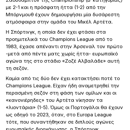
με 2-1 και η πρόσφατη ήττα (1-2) από την
Μπόρνμουθ έχουν δημιουργήσει μία δυσάρεστη
ατμόσφαιρα στην ομάδα του Μικέλ Αρτέτα.
H Σπόρτινγκ, η οποία δεν έχει φτάσει στα
προημιτελικά του Champions League από το
1983, έχασε απέναντι στην Άρσεναλ τον πρώτο
-μετά από πέντε ματς χωρίς ήττα- ευρωπαϊκό
αγώνα της στο στάδιο «Ζοζέ Αλβαλάδε» αυτή
τη σεζόν.
Καμία από τις δύο δεν έχει κατακτήσει ποτέ το
Champions League. Είχαν ήδη αναμετρηθεί την
περασμένη σεζόν στη φάση των ομίλων και οι
«κανονιέρηδες» του Αρτέτα νίκησαν τα
«λιοντάρια» (1-5). Όμως οι Πορτογάλοι θα έχουν
ως οδηγό το 2023, όταν, στο Europa League
τότε, που συναντήθηκαν σε διπλούς αγώνες
ευρωπαϊκής διοργάνωσης, η Σπόρτινγκ