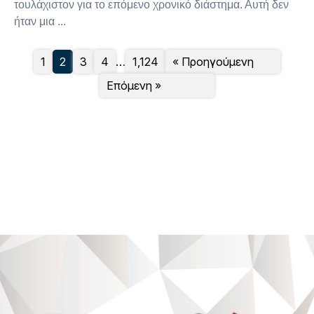
τουλάχιστον για το επόμενο χρονικό διάστημα. Αυτή δεν
ήταν μια ...
1
2
3
4
…
1,124
« Προηγούμενη
Επόμενη »