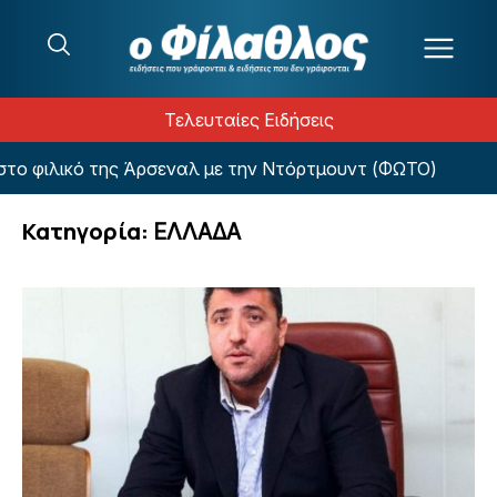
Μετάβαση στο περιεχόμενο
Τελευταίες Ειδήσεις
 της Άρσεναλ με την Ντόρτμουντ (ΦΩΤΟ)
Ολυμπια
Κατηγορία:
EΛΛΑΔΑ