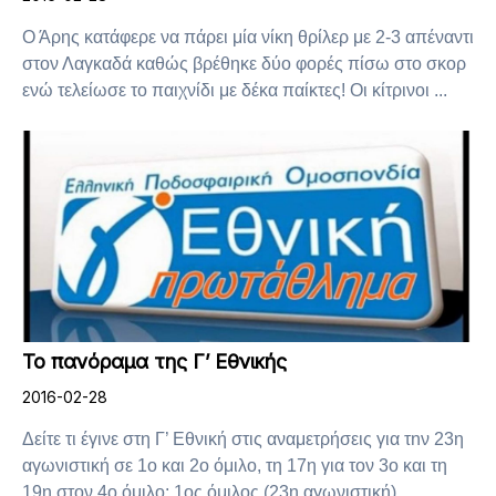
Ο Άρης κατάφερε να πάρει μία νίκη θρίλερ με 2-3 απέναντι
στον Λαγκαδά καθώς βρέθηκε δύο φορές πίσω στο σκορ
ενώ τελείωσε το παιχνίδι με δέκα παίκτες! Οι κίτρινοι ...
Το πανόραμα της Γ’ Εθνικής
2016-02-28
Δείτε τι έγινε στη Γ’ Εθνική στις αναμετρήσεις για τnν 23η
αγωνιστική σε 1ο και 2ο όμιλο, τη 17η για τον 3ο και τη
19η στον 4ο όμιλο: 1ος όμιλος (23η αγωνιστική)