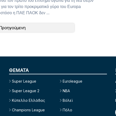
νει τον πρώτο του επίσημο αγώνα για τη νέα σεζόν
για τον τρίτο προκριματικό γύρο του Europa
στόσο η ΠΑΕ ΠΑΟΚ δεν ...
 Προηγούμενη
ΘΕΜΑΤΑ
Super League
Euroleague
Super League 2
NBA
Κύπελλο Ελλάδας
Βόλεϊ
Champions League
Πόλο