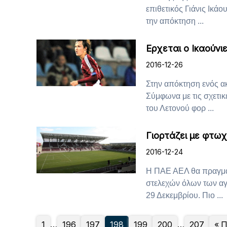
επιθετικός Γιάνις Ικά
την απόκτηση ...
Ερχεται ο Ικαούνι
2016-12-26
Στην απόκτηση ενός α
Σύμφωνα με τις σχετικ
του Λετονού φορ ...
Γιορτάζει με φτω
2016-12-24
Η ΠΑΕ ΑΕΛ θα πραγμα
στελεχών όλων των αγ
29 Δεκεμβρίου. Πιο ...
1
…
196
197
198
199
200
…
207
« 