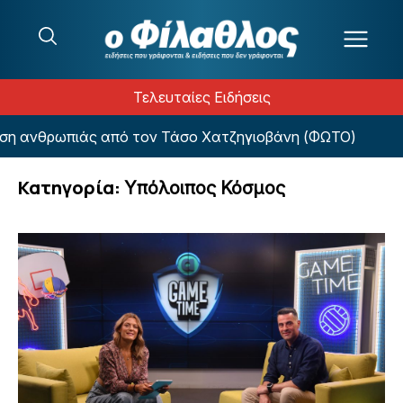
Μετάβαση στο περιεχόμενο
Τελευταίες Ειδήσεις
ιάς από τον Τάσο Χατζηγιοβάνη (ΦΩΤΟ)
«Η μετ
Κατηγορία:
Υπόλοιπος Κόσμος