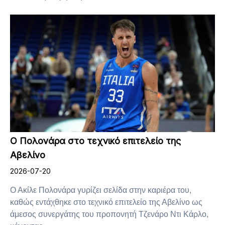
Ο Πολονάρα στο τεχνικό επιτελείο της
Αβελίνο
2026-07-20
Ο Ακίλε Πολονάρα γυρίζει σελίδα στην καριέρα του,
καθώς εντάχθηκε στο τεχνικό επιτελείο της Αβελίνο ως
άμεσος συνεργάτης του προπονητή Τζενάρο Ντι Κάρλο,