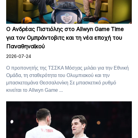
Ο Ανδρέας Πιστιόλης στο Allwyn Game Time
για τον Ομπράντοβιτς και τη νέα εποχή του
Παναθηναϊκού
2026-07-24
Ο προπονητής της ΤΣΣΚΑ Μόσχας μιλάει για την Εθνική
Ομάδα, τη σταθερότητα του Ολυμπιακού και την
μπασκετομάνα Θεσσαλονίκη Σε μπασκετικό ρυθμό
κινείται το Allwyn Game ...