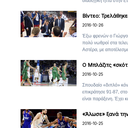
διαδοχική ήττα στην Ευ
Βίντεο: Τρελάθηκ
2016-10-26
Έξω φρενών ο Γιώργο
πολύ νωθροί στα τελε
Αστέρα, με αποτέλεσμα 
Ο Μπλάζιτς «σκότ
2016-10-25
Σπουδαίο «διπλό» κόν
επικράτησε 91-87, στο
είναι παράξενη. Έχει και
«Άλωσε» ξανά τη
2016-10-25