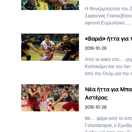
Η Φενέρμπαχτσε του Ζέ
Σαρούνας Γιασκεβίτσιο
εφετινή Ευρωλίγκα. ...
«Βαριά» ήττα για 
2016-10-26
Από το κακό στο… χει
Κατσικάρη και του Ίαν
από την Ουλμ για την τρ
Νέα ήττα για Μπα
Αστέρας
2016-10-26
Με… φόρα από το σπου
Γαλατάσαραϊ, ο Ερυθρ