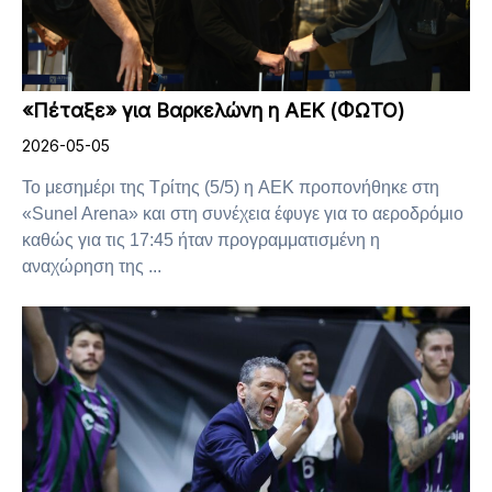
«Πέταξε» για Βαρκελώνη η ΑΕΚ (ΦΩΤΟ)
2026-05-05
Το μεσημέρι της Τρίτης (5/5) η ΑΕΚ προπονήθηκε στη
«Sunel Arena» και στη συνέχεια έφυγε για το αεροδρόμιο
καθώς για τις 17:45 ήταν προγραμματισμένη η
αναχώρηση της ...