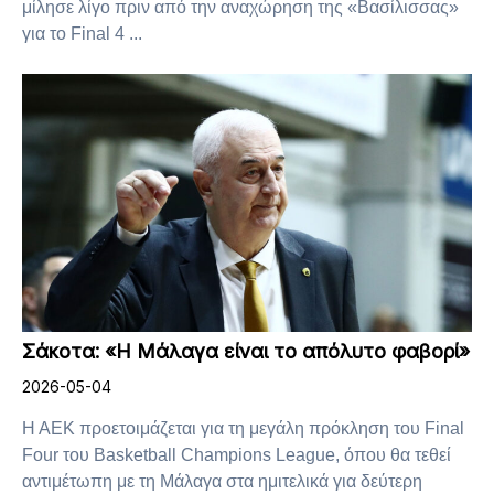
μίλησε λίγο πριν από την αναχώρηση της «Βασίλισσας»
για το Final 4 ...
Σάκοτα: «Η Μάλαγα είναι το απόλυτο φαβορί»
2026-05-04
Η ΑΕΚ προετοιμάζεται για τη μεγάλη πρόκληση του Final
Four του Basketball Champions League, όπου θα τεθεί
αντιμέτωπη με τη Μάλαγα στα ημιτελικά για δεύτερη