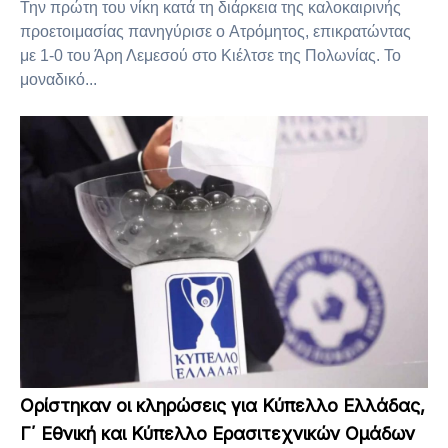
Την πρώτη του νίκη κατά τη διάρκεια της καλοκαιρινής
προετοιμασίας πανηγύρισε ο Ατρόμητος, επικρατώντας
με 1-0 του Άρη Λεμεσού στο Κιέλτσε της Πολωνίας. Το
μοναδικό...
Ορίστηκαν οι κληρώσεις για Κύπελλο Ελλάδας,
Γ΄ Εθνική και Κύπελλο Ερασιτεχνικών Ομάδων