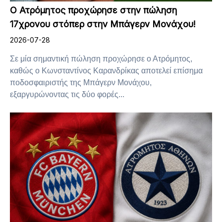
Ο Ατρόμητος προχώρησε στην πώληση
17χρονου στόπερ στην Μπάγερν Μονάχου!
2026-07-28
Σε μία σημαντική πώληση προχώρησε ο Ατρόμητος,
καθώς ο Κωνσταντίνος Καρανδρίκας αποτελεί επίσημα
ποδοσφαιριστής της Μπάγερν Μονάχου,
εξαργυρώνοντας τις δύο φορές...