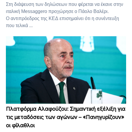
Στη διάψευση των δηλώσεων που φέρεται να έκανε στην
ιταλική Messaggero προχώρησε ο Πάολο Βαλέρι.
Ο αντιπρόεδρος της ΚΕΔ επισημαίνει ότι η συνέντευξη
που τελικά ...
Πλατφόρμα Αλαφούζου: Σημαντική εξέλιξη για
τις μεταδόσεις των αγώνων – «Πανηγυρίζουν»
οι φίλαθλοι