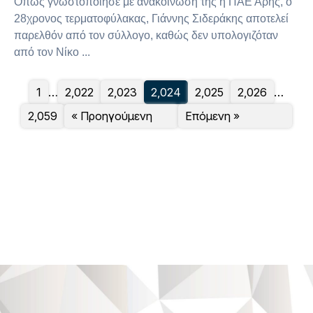
Όπως γνωστοποίησε με ανακοίνωσή της η ΠΑΕ Άρης, ο
28χρονος τερματοφύλακας, Γιάννης Σιδεράκης αποτελεί
παρελθόν από τον σύλλογο, καθώς δεν υπολογιζόταν
από τον Νίκο ...
1
…
2,022
2,023
2,024
2,025
2,026
…
2,059
« Προηγούμενη
Επόμενη »