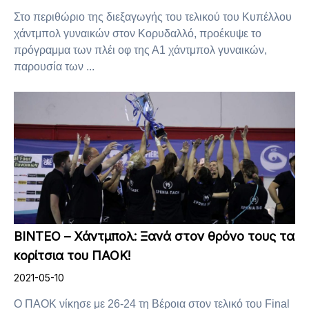
Στο περιθώριο της διεξαγωγής του τελικού του Κυπέλλου
χάντμπολ γυναικών στον Κορυδαλλό, προέκυψε το
πρόγραμμα των πλέι οφ της Α1 χάντμπολ γυναικών,
παρουσία των ...
ΒΙΝΤΕΟ – Χάντμπολ: Ξανά στον θρόνο τους τα
κορίτσια του ΠΑΟΚ!
2021-05-10
Ο ΠΑΟΚ νίκησε με 26-24 τη Βέροια στον τελικό του Final