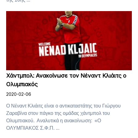
Χάντμπολ: Ανακοίνωσε τον Νέναντ Κλιάιτς ο
Ολυμπιακός
2020-02-06
Ο Νέναντ Κλιάιτς είναι ο αντικαταστάτης του Γιώργου
Ζαραβίνα στον πάγκο της ομάδας χάντμπολ του
Ολυμπιακού. Αναλυτικά η ανακοίνωση: «Ο
ΟΛΥΜΠΙΑΚΟΣ Σ.Φ.Π. ...