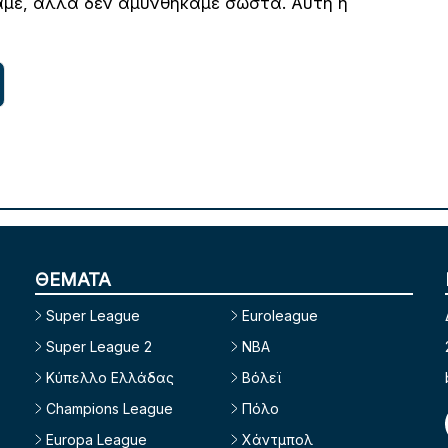
αμε, αλλά δεν αμυνθήκαμε σωστά. Αυτή η
ΘΕΜΑΤΑ
Super League
Euroleague
Super League 2
NBA
Κύπελλο Ελλάδας
Βόλεϊ
Champions League
Πόλο
Europa League
Χάντμπολ