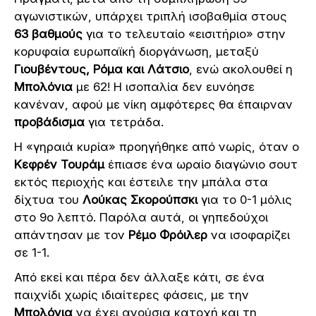
αγωνιστικών, υπάρχει τριπλή ισοβαθμία στους
63 βαθμούς
για το τελευταίο «εισιτήριο» στην
κορυφαία ευρωπαϊκή διοργάνωση, μεταξύ
Γιουβέντους, Ρόμα και Λάτσιο
, ενώ ακολουθεί η
Μπολόνια
με 62! Η ισοπαλία δεν ευνόησε
κανέναν, αφού με νίκη αμφότερες θα έπαιρναν
προβάδισμα
για τετράδα.
H «γηραιά κυρία» προηγήθηκε από νωρίς, όταν ο
Κεφρέν Τουράμ
έπιασε ένα ωραίο διαγώνιο σουτ
εκτός περιοχής και έστειλε την μπάλα στα
δίχτυα του
Λούκας Σκορούπσκι
για το 0-1 μόλις
στο 9ο λεπτό. Παρόλα αυτά, οι γηπεδούχοι
απάντησαν με τον
Ρέμο Φρόιλερ
να ισοφαρίζει
σε 1-1.
Από εκεί και πέρα δεν άλλαξε κάτι, σε ένα
παιχνίδι χωρίς ιδιαίτερες φάσεις, με την
Μπολόνια
να έχει ανούσια κατοχή και τη