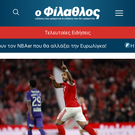
Μετάβαση στο περιεχόμενο
Τελευταίες Ειδήσεις
τον NBAer που θα αλλάξει την Ευρωλίγκα!
Η εντ