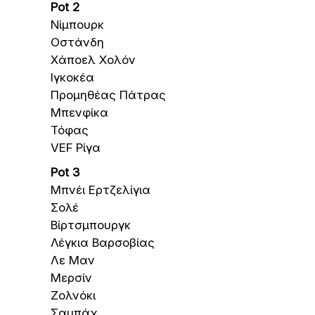
Pot 2
Νίμπουρκ
Οστάνδη
Χάποελ Χολόν
Ιγκοκέα
Προμηθέας Πάτρας
Μπενφίκα
Τόφας
VEF Ρίγα
Pot 3
Μπνέι Ερτζελίγια
Σολέ
Βίρτσμπουργκ
Λέγκια Βαρσοβίας
Λε Μαν
Μερσίν
Ζολνόκι
Σαμπάχ