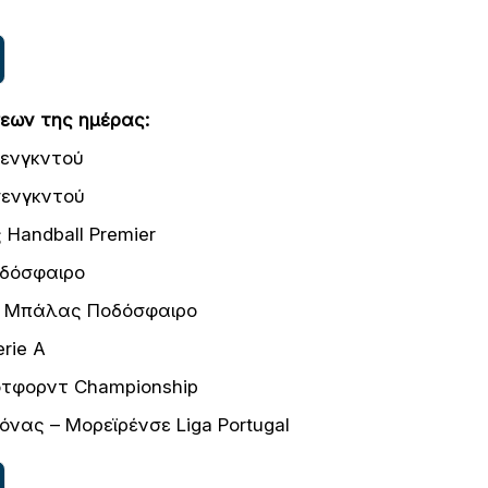
εων της ημέρας:
σενγκντού
σενγκντού
Handball Premier
οδόσφαιρο
ς Μπάλας Ποδόσφαιρο
rie A
ότφορντ Championship
νας – Μορεϊρένσε Liga Portugal