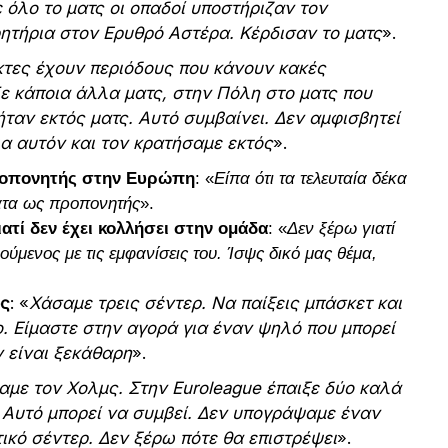
όλο το ματς οι οπαδοί υποστήριζαν τον
ητήρια στον Ερυθρό Αστέρα. Κέρδισαν το ματς
».
ίκτες έχουν περιόδους που κάνουν κακές
Σε κάποια άλλα ματς, στην Πόλη στο ματς που
ταν εκτός ματς. Αυτό συμβαίνει. Δεν αμφισβητεί
ια αυτόν και τον κρατήσαμε εκτός
».
προπονητής στην Ευρώπη
: «
Είπα ότι τα τελευταία δέκα
ατα ως προπονητής
».
ιατί δεν έχει κολλήσει στην ομάδα
: «
Δεν ξέρω γιατί
ούμενος με τις εμφανίσεις του. Ίσψς δικό μας θέμα,
ός
: «
Χάσαμε τρεις σέντερ. Να παίξεις μπάσκετ και
ο. Είμαστε στην αγορά για έναν ψηλό που μπορεί
 είναι ξεκάθαρη
».
αμε τον Χολμς. Στην Euroleague έπαιξε δύο καλά
Αυτό μπορεί να συμβεί. Δεν υπογράψαμε έναν
κό σέντερ. Δεν ξέρω πότε θα επιστρέψει
».