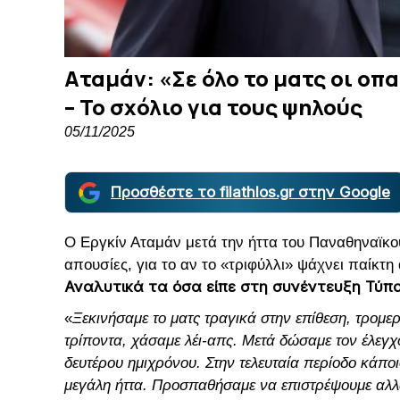
Αταμάν: «Σε όλο το ματς οι ο
– Το σχόλιο για τους ψηλούς
05/11/2025
Προσθέστε το filathlos.gr στην Google
Ο Εργκίν Αταμάν μετά την ήττα του Παναθηναϊκο
απουσίες, για το αν το «τριφύλλι» ψάχνει παίκτ
Αναλυτικά τα όσα είπε στη συνέντευξη Τύπο
«
Ξεκινήσαμε το ματς τραγικά στην επίθεση, τρομε
τρίποντα, χάσαμε λέι-απς. Μετά δώσαμε τον έλεγχ
δευτέρου ημιχρόνου. Στην τελευταία περίοδο κάποι
μεγάλη ήττα. Προσπαθήσαμε να επιστρέψουμε αλλ