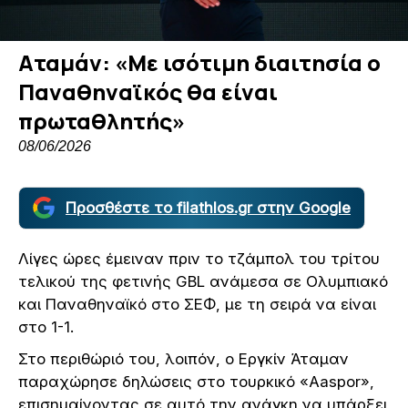
Αταμάν: «Με ισότιμη διαιτησία ο
Παναθηναϊκός θα είναι
πρωταθλητής»
08/06/2026
Προσθέστε το filathlos.gr στην Google
Λίγες ώρες έμειναν πριν το τζάμπολ του τρίτου
τελικού της φετινής GBL ανάμεσα σε Ολυμπιακό
και Παναθηναϊκό στο ΣΕΦ, με τη σειρά να είναι
στο 1-1.
Στο περιθώριό του, λοιπόν, ο Εργκίν Άταμαν
παραχώρησε δηλώσεις στο τουρκικό «Aaspor»,
επισημαίνοντας σε αυτό την ανάγκη να υπάρξει