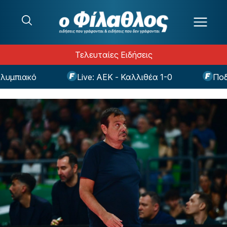
Μετάβαση στο περιεχόμενο
Τελευταίες Ειδήσεις
πιακό
Live: ΑΕΚ - Καλλιθέα 1-0
Ποδόσφ