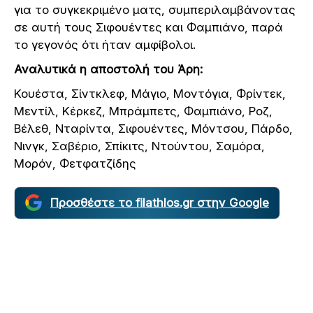
για το συγκεκριμένο ματς, συμπεριλαμβάνοντας
σε αυτή τους Σιφουέντες και Φαμπιάνο, παρά
το γεγονός ότι ήταν αμφίβολοι.
Αναλυτικά η αποστολή του Άρη:
Κουέστα, Σίντκλεφ, Μάγιο, Μοντόγια, Φρίντεκ,
Μεντίλ, Κέρκεζ, Μπράμπετς, Φαμπιάνο, Ροζ,
Βέλεθ, Νταρίντα, Σιφουέντες, Μόντσου, Πάρδο,
Νινγκ, Σαβέριο, Σπίκιτς, Ντούντου, Σαμόρα,
Μορόν, Φετφατζίδης
Προσθέστε το filathlos.gr στην Google