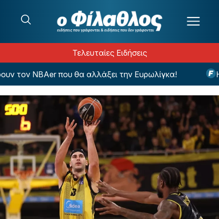
Μετάβαση στο περιεχόμενο
Τελευταίες Ειδήσεις
 τον NBAer που θα αλλάξει την Ευρωλίγκα!
Η ε