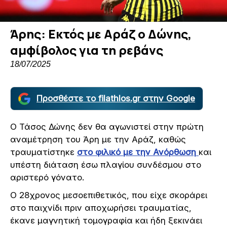
Άρης: Εκτός με Αράζ ο Δώνης,
αμφίβολος για τη ρεβάνς
18/07/2025
Προσθέστε το filathlos.gr στην Google
Ο Τάσος Δώνης δεν θα αγωνιστεί στην πρώτη
αναμέτρηση του Άρη με την Αράζ, καθώς
τραυματίστηκε
στο φιλικό με την Ανόρθωση
και
υπέστη διάταση έσω πλαγίου συνδέσμου στο
αριστερό γόνατο.
Ο 28χρονος μεσοεπιθετικός, που είχε σκοράρει
στο παιχνίδι πριν αποχωρήσει τραυματίας,
έκανε μαγνητική τομογραφία και ήδη ξεκινάει