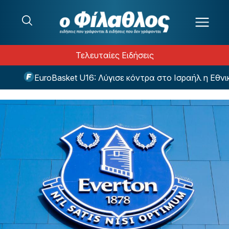
Μετάβαση στο περιεχόμενο
Τελευταίες Ειδήσεις
EuroBasket U16: Λύγισε κόντρα στο Ισραήλ η Εθνική 