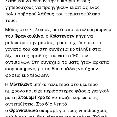
λάθη και να δίνουν την ευκαιρία στους
γηπεδούχους να προηγηθούν εξαιτίας ενός
πολύ σοβαρού λάθους του τερματοφύλακά
τους.
Μόλις στο 7′, λοιπόν, μετά από εκτέλεση κόρνερ
του
Φρανκουλίνο
, ο
Κρίστενσεν
πήγε να
μπλοκάρει την μπάλα, η οποία χτύπησε στο
γόνατό του και στη συνέχεια κατέληξε στα
δίχτυα της ομάδας του για το 1-0 των
αντιπάλων. Στη συνέχεια το ματς ήταν αρκετά
ισορροπημένο, με τις δυο ομάδες να έχουν
φάσεις εκατέρωθεν.
Η
Μίντιλαντ
μπήκε καλύτερα στο δεύτερο
ημίχρονο και είχε περισσότερες φάσεις για γκολ,
με τη
Στουρμ Γκρατς
να παίζει κυρίως στις
αντεπιθέσεις. Στο 61ο λεπτό
ο
Φρανκουλίνο
σκόραρε για τους γηπεδούχους,