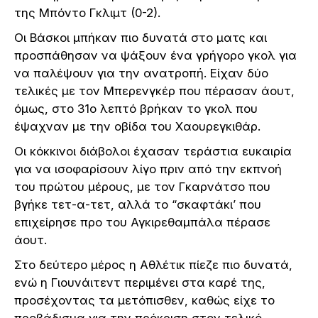
της Μπόντο Γκλιμτ (0-2).
Οι Βάσκοι μπήκαν πιο δυνατά στο ματς και
προσπάθησαν να ψάξουν ένα γρήγορο γκολ για
να παλέψουν για την ανατροπή. Είχαν δύο
τελικές με τον Μπερενγκέρ που πέρασαν άουτ,
όμως, στο 31ο λεπτό βρήκαν το γκολ που
έψαχναν με την οβίδα του Χαουρεγκιθάρ.
Οι κόκκινοι διάβολοι έχασαν τεράστια ευκαιρία
για να ισοφαρίσουν λίγο πριν από την εκπνοή
του πρώτου μέρους, με τον Γκαρνάτσο που
βγήκε τετ-α-τετ, αλλά το “σκαφτάκι’ που
επιχείρησε προ του Αγκιρεθαμπάλα πέρασε
άουτ.
Στο δεύτερο μέρος η Αθλέτικ πίεζε πιο δυνατά,
ενώ η Γιουνάιτεντ περιμένει στα καρέ της,
προσέχοντας τα μετόπισθεν, καθώς είχε το