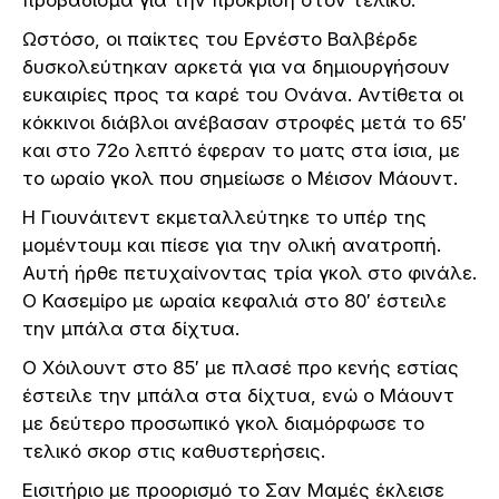
προβάδισμα για την πρόκριση στον τελικό.
Ωστόσο, οι παίκτες του Ερνέστο Βαλβέρδε
δυσκολεύτηκαν αρκετά για να δημιουργήσουν
ευκαιρίες προς τα καρέ του Ονάνα. Αντίθετα οι
κόκκινοι διάβλοι ανέβασαν στροφές μετά το 65′
και στο 72ο λεπτό έφεραν το ματς στα ίσια, με
το ωραίο γκολ που σημείωσε ο Μέισον Μάουντ.
Η Γιουνάιτεντ εκμεταλλεύτηκε το υπέρ της
μομέντουμ και πίεσε για την ολική ανατροπή.
Αυτή ήρθε πετυχαίνοντας τρία γκολ στο φινάλε.
Ο Κασεμίρο με ωραία κεφαλιά στο 80′ έστειλε
την μπάλα στα δίχτυα.
Ο Χόιλουντ στο 85′ με πλασέ προ κενής εστίας
έστειλε την μπάλα στα δίχτυα, ενώ ο Μάουντ
με δεύτερο προσωπικό γκολ διαμόρφωσε το
τελικό σκορ στις καθυστερήσεις.
Εισιτήριο με προορισμό το Σαν Μαμές έκλεισε