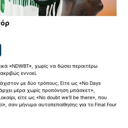
σόρ
χικά «NDWBT», χωρίς να δώσει περαιτέρω
ακριβώς εννοεί.
χιστον με δύο τρόπους. Είτε ως «No Days
υπάρχει μέρα χωρίς προπόνηση μπάσκετ»,
αίρι, είτε ως «No doubt we’ll be there», που
εί», σαν μήνυμα αυτοπεποίθησης για το Final Four