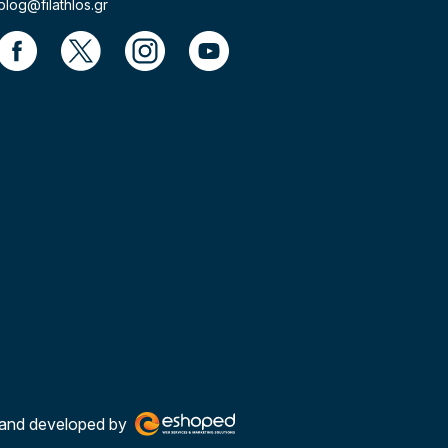
blog@filathlos.gr
and developed by