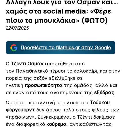
Αλλαγή λουκ για τον Οσμάν και…
χαμός στα social media: «Φέρε
πίσω τα μπουκλάκια» (ΦΩΤΟ)
22/07/2025
Προσθέστε το filathlos.gr στην Google
Ο
Τζέντι Οσμάν
αποκτήθηκε από
τον Παναθηναϊκό πέρυσι το καλοκαίρι, και στην
πορεία της σεζόν εξελίχθηκε σε
ηγετική
προσωπικότητα
της ομάδας, αλλά και
σε έναν από τους αγαπημένους της
εξέδρας
.
Ωστόσο, μία αλλαγή στο λουκ του
Τούρκου
φόργουορντ
δεν άρεσε πολύ στους φίλους των
«πράσινων». Συγκεκριμένα, ο Τζέντι δοκίμασε
ένα διαφορετικό
κούρεμα
, αντικαθιστώντας