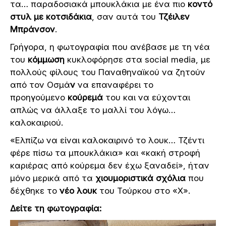
τα… παραδοσιακά μπουκλάκια με ένα πιο
κοντό
στυλ με κοτσιδάκια
, σαν αυτά του
Τζέιλεν
Μπράνσον
.
Γρήγορα, η φωτογραφία που ανέβασε με τη νέα
του
κόμμωση
κυκλοφόρησε στα social media, με
πολλούς φίλους του Παναθηναϊκού να ζητούν
από τον Οσμά
ν
να επαναφέρει το
προηγούμενο
κούρεμά
του και να εύχονται
απλώς να άλλαξε το μαλλί του λόγω…
καλοκαιριού.
«Ελπίζω να είναι καλοκαιρινό το λουκ… Τζέντι
φέρε πίσω τα μπουκλάκια» και «κακή στροφή
καριέρας από κούρεμα δεν έχω ξαναδεί», ήταν
μόνο μερικά από τα
χιουμοριστικά σχόλια
που
δέχθηκε το
νέο λουκ
του Τούρκου στο «Χ».
Δείτε τη φωτογραφία: