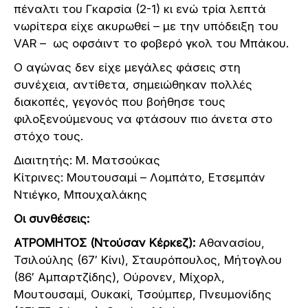
πέναλτι του Γκαρσία (2-1) κι ενώ τρία λεπτά
νωρίτερα είχε ακυρωθεί – με την υπόδειξη του
VAR – ως οφσάιντ το φοβερό γκολ του Μπάκου.
Ο αγώνας δεν είχε μεγάλες φάσεις στη
συνέχεια, αντίθετα, σημειώθηκαν πολλές
διακοπές, γεγονός που βοήθησε τους
φιλοξενούμενους να φτάσουν πιο άνετα στο
στόχο τους.
Διαιτητής: Μ. Ματσούκας
Κίτρινες: Μουτουσαμί – Λομπάτο, Ετσεμπάν
Ντιέγκο, Μπουχαλάκης
Οι συνθέσεις:
ΑΤΡΟΜΗΤΟΣ (Ντούσαν Κέρκεζ):
Αθανασίου,
Τσιλούλης (67′ Κίνι), Σταυρόπουλος, Μήτογλου
(86′ Αμπαρτζίδης), Ούρονεν, Μίχορλ,
Μουτουσαμί, Ουκακί, Τσούμπερ, Πνευμονίδης