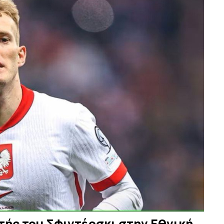
τής του Σφιντέρσκι στην Εθνική