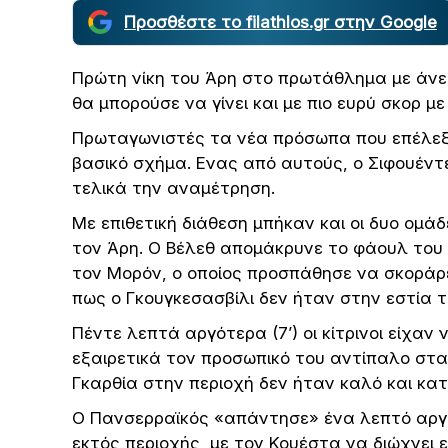
Προσθέστε το filathlos.gr στην Google
Πρώτη νίκη του Άρη στο πρωτάθλημα με άνε
θα μπορούσε να γίνει και με πιο ευρύ σκορ με
Πρωταγωνιστές τα νέα πρόσωπα που επέλεξε
βασικό σχήμα. Ενας από αυτούς, ο Σιφουέντε
τελικά την αναμέτρηση.
Με επιθετική διάθεση μπήκαν και οι δυο ομάδ
τον Άρη. Ο Βέλεθ απομάκρυνε το φάουλ του 
τον Μορόν, ο οποίος προσπάθησε να σκοράρε
πως ο Γκουγκεσασβίλι δεν ήταν στην εστία τ
Πέντε λεπτά αργότερα (7’) οι κίτρινοι είχαν
εξαιρετικά τον προσωπικό του αντίπαλο στ
Γκαρθία στην περιοχή δεν ήταν καλό και κα
Ο Πανσερραϊκός «απάντησε» ένα λεπτό αργό
εκτός περιοχής, με τον Κουέστα να διώχνει 