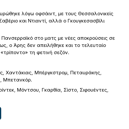
κυρώθηκε λόγω οφσάιντ, με τους Θεσσαλονικείς
 Σαβέριο και Ντιαντί, αλλά ο Γκουγκεσασβίλι
Πανσερραϊκό στο ματς με νέες αποκρούσεις σε
 όμως, ο Άρης δεν απειλήθηκε και το τελευταίο
 «τρίποντο» τη φετινή σεζόν.
ης, Χαντάκιας, Μπέργκστρομ, Πεταυράκης,
ς, Μπετανκόρ.
ίντεκ, Μόντσου, Γκαρθία, Σίστο, Σιφουέντες,