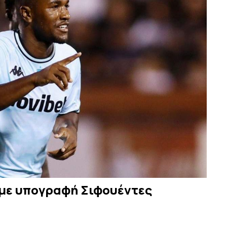
 με υπογραφή Σιφουέντες