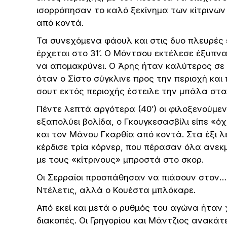
ισορρόπησαν το καλό ξεκίνημα των κίτρινων
από κοντά.
Τα συνεχόμενα φάουλ και στις δυο πλευρές 
έρχεται στο 31’. Ο Μόντσου εκτέλεσε έξυπνα
να απομακρύνει. Ο Άρης ήταν καλύτερος σε εκ
όταν ο Σίστο σύγκλινε προς την περιοχή και
σουτ εκτός περιοχής έστειλε την μπάλα στα 
Πέντε λεπτά αργότερα (40’) οι φιλοξενούμεν
εξαπολύει βολίδα, ο Γκουγκεσασβίλι είπε «όχ
και τον Μάνου Γκαρθία από κοντά. Στα έξι
κέρδισε τρία κόρνερ, που πέρασαν όλα ανε
με τους «κίτρινους» μπροστά στο σκορ.
Οι Σερραίοι προσπάθησαν να πιάσουν στον… 
Ντέλετις, αλλά ο Κουέστα μπλόκαρε.
Από εκεί και μετά ο ρυθμός του αγώνα ήτα
διακοπές. Οι Γρηγορίου και Μάντζιος ανακά