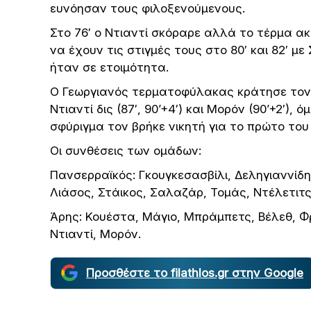
ευνόησαν τους φιλοξενούμενους.
Στο 76′ ο Ντιαντί σκόραρε αλλά το τέρμα α
να έχουν τις στιγμές τους στο 80′ και 82′ με
ήταν σε ετοιμότητα.
Ο Γεωργιανός τερματοφύλακας κράτησε τον 
Ντιαντί δις (87′, 90’+4′) και Μορόν (90’+2′),
σφύριγμα τον βρήκε νικητή για το πρώτο του
Οι συνθέσεις των ομάδων:
Πανσερραϊκός: Γκουγκεσασβίλι, Δεληγιαννίδ
Λιάσος, Στάικος, Σαλαζάρ, Τομάς, Ντέλετιτ
Άρης: Κουέστα, Μάγιο, Μπράμπετς, Βέλεθ, Φρ
Ντιαντί, Μορόν.
Προσθέστε το filathlos.gr στην Google