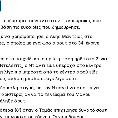
το πέρασμα απέναντι στον Πανσερραϊκό, που
 βάση τις ευκαιρίες που δημιούργησε.
 να χρησιμοποιήσει ο Άκης Μάντζιος στο
ς, ο οποίος με ένα ωραίο σουτ στο 34΄ έκρινε
ες στο παιχνίδι και η πρώτη φάση ήρθε στο 2’ για
Ντέλετιτς, ο Ντιαντί είδε υπέροχα στο κέντρο
ι λίγο πιο μπροστά από το κέντρο αφού είδε
ου, αλλά η μπάλα έφυγε λίγο άουτ.
 νέα καλή στιγμή, με τον Ντιαντί να αποφεύγει
α αριστερά, αλλά το τελείωμα του Μάνου
τέληξε άουτ.
τερα (8’) όταν ο Τομάς επιχείρησε δυνατό σουτ
εντυπωσιακά σε κόρνερ. Οι γηπεδούχοι