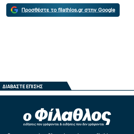
Προσθέστε το filathlos.gr στην Google
ΔΙΑΒΑΣΤΕ ΕΠΙΣΗΣ