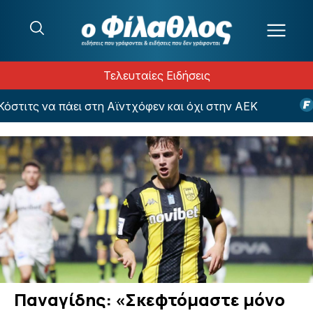
Μετάβαση στο περιεχόμενο
Τελευταίες Ειδήσεις
ιτς να πάει στη Αϊντχόφεν και όχι στην ΑΕΚ
Παγ
Παναγίδης: «Σκεφτόμαστε μόνο