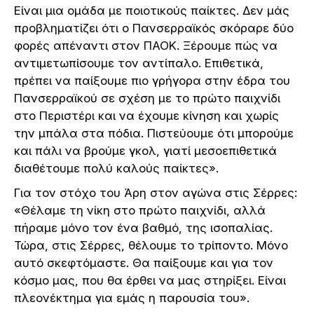
Είναι μια ομάδα με ποιοτικούς παίκτες. Δεν μάς
προβληματίζει ότι ο Πανσερραϊκός σκόραρε δύο
φορές απέναντι στον ΠΑΟΚ. Ξέρουμε πώς να
αντιμετωπίσουμε τον αντίπαλο. Επιθετικά,
πρέπει να παίξουμε πιο γρήγορα στην έδρα του
Πανσερραϊκού σε σχέση με το πρώτο παιχνίδι
στο Περιστέρι και να έχουμε κίνηση και χωρίς
την μπάλα στα πόδια. Πιστεύουμε ότι μπορούμε
και πάλι να βρούμε γκολ, γιατί μεσοεπιθετικά
διαθέτουμε πολύ καλούς παίκτες».
Για τον στόχο του Άρη στον αγώνα στις Σέρρες:
«Θέλαμε τη νίκη στο πρώτο παιχνίδι, αλλά
πήραμε μόνο τον ένα βαθμό, της ισοπαλίας.
Τώρα, στις Σέρρες, θέλουμε το τρίποντο. Μόνο
αυτό σκεφτόμαστε. Θα παίξουμε και για τον
κόσμο μας, που θα έρθει να μας στηρίξει. Είναι
πλεονέκτημα για εμάς η παρουσία του».