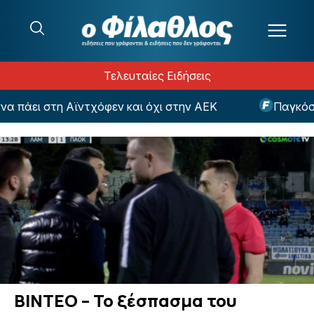
Μετάβαση στο περιεχόμενο
Τελευταίες Ειδήσεις
 πάει στη Αϊντχόφεν και όχι στην ΑΕΚ
Παγκόσμι
ΒΙΝΤΕΟ – Το ξέσπασμα του