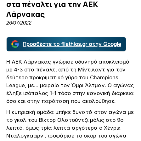
στα πέναλτι για την ΑΕΚ
Λάρνακας
26/07/2022
Προσθέστε το filathlos.gr στην Google
Η ΑΕΚ Λάρνακας γνώρισε οδυνηρό αποκλεισμό
με 4-3 στα πέναλτι από τη Μίντιλαντ για τον
δεύτερο προκριματικό γύρο του Champions
League, με… μοιραίο τον Όμρι Άλτμαν. Ο αγώνας
έληξε ισόπαλος 1-1 τόσο στην κανονική διάρκεια
όσο και στην παράταση που ακολούθησε.
Η κυπριακή ομάδα μπήκε δυνατά στον αγώνα με
το γκολ του Βίκτορ Ολατούντζι μόλις στο 9ο
λεπτό, όμως τρία λεπτά αργότερα ο Χένρικ
Ντάλσγκααρντ ισοφάρισε το σκορ του αγώνα