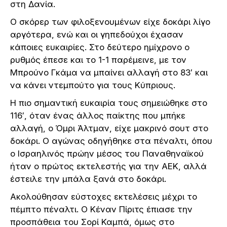
στη Δανία.
Ο σκόρερ των φιλοξενουμένων είχε δοκάρι λίγο
αργότερα, ενώ και οι γηπεδούχοι έχασαν
κάποιες ευκαιρίες. Στο δεύτερο ημίχρονο ο
ρυθμός έπεσε και το 1-1 παρέμεινε, με τον
Μπρούνο Γκάμα να μπαίνει αλλαγή στο 83′ και
να κάνει ντεμπούτο για τους Κύπριους.
Η πιο σημαντική ευκαιρία τους σημειώθηκε στο
116′, όταν ένας άλλος παίκτης που μπήκε
αλλαγή, ο Όμρι Άλτμαν, είχε μακρινό σουτ στο
δοκάρι. Ο αγώνας οδηγήθηκε στα πέναλτι, όπου
ο Ισραηλινός πρώην μέσος του Παναθηναϊκού
ήταν ο πρώτος εκτελεστής για την ΑΕΚ, αλλά
έστειλε την μπάλα ξανά στο δοκάρι.
Ακολούθησαν εύστοχες εκτελέσεις μέχρι το
πέμπτο πέναλτι. Ο Κέναν Πίριτς έπιασε την
προσπάθεια του Σορί Καμπά, όμως στο